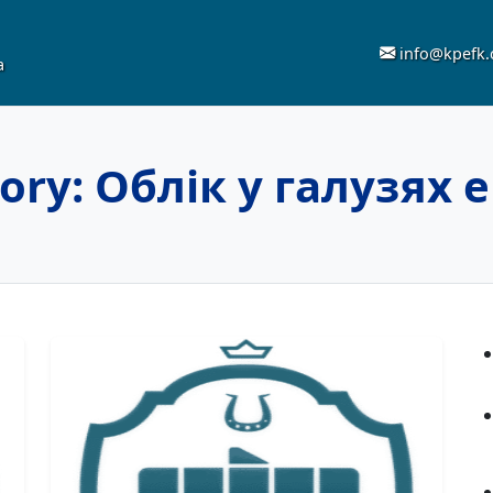
info@kpefk
а
ory:
Облік у галузях 