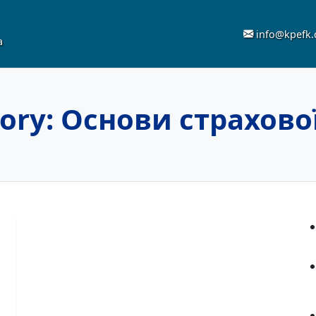
info@kpefk
а
ory:
Основи страхово