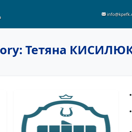
info@kpefk
а
ory:
Тетяна КИСИЛЮ